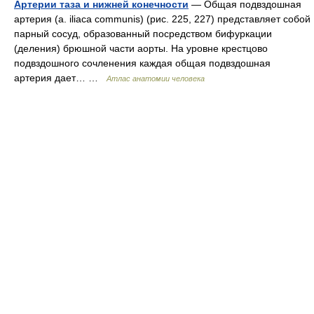
Артерии таза и нижней конечности
— Общая подвздошная
артерия (a. iliaca communis) (рис. 225, 227) представляет собой
парный сосуд, образованный посредством бифуркации
(деления) брюшной части аорты. На уровне крестцово
подвздошного сочленения каждая общая подвздошная
артерия дает… …
Атлас анатомии человека