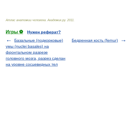
Атлас анатомии человека
.
Академик.ру
.
2011
.
Игры ⚽
Нужен реферат?
Базальные (подкорковые)
Бедренная кость (femur)
умы (nuclei basales) на
фронтальном разрезе
головного мозга, разрез сделан
на уровне сосцевидных тел