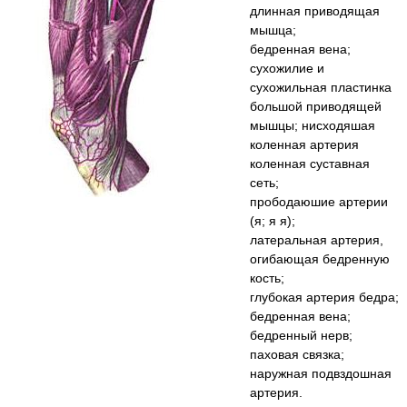
длинная приводящая
мышца;
бедренная вена;
сухожилие и
сухожильная пластинка
большой приводящей
мышцы; нисходяшая
коленная артерия
коленная суставная
сеть;
прободаюшие артерии
(я; я я);
латеральная артерия,
огибающая бедренную
кость;
глубокая артерия бедра;
бедренная вена;
бедренный нерв;
паховая связка;
наружная подвздошная
артерия.