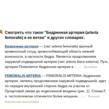
Смотреть что такое "Бедренная артерия (arteria
femoralis) и ее ветви" в других словарях:
Бедренная артерия
— (лат. arteria femoralis) крупный
кровеносный сосуд, кровоснобжающий область нижней
конечности, в частности бедра. Является продолжением
наружной подвздошной артерии (лат. arteria iliaca externa). Путь
артерии Появляется бедренная артерия в… …
Википедия
FEMORALIS ARTERIA
— FEMORALIS ARTERIA, бедренная
артерия, являясь продолжением наружной подвздошной, идет
по передне внутренней стороне бедра на участке от
Пупартовой связки до подколенной впадины (рис. 1). Стенка F.
а. гистологически отличается более мощным… …
Большая
медицинская энциклопедия