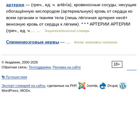
артерии
— (греч., ед. ч. artēría), кровеносные сосуды, несущие
обогащённую кислородом (артериальную) кровь от сердца ко
всем органам и тканям тела (лишь лёгочная артерия несёт
венозную кровь от сердца к лёгким). * * * АРТЕРИИ АРТЕРИИ
(греч., ед. ч.… …
Энциклопедический словарь
Спинномозговые нервы
— …
Атлас анатомии человека
© Академик, 2000-2026
18+
Обратная связь:
Техподдержка
,
Реклама на сайте
👣 Путешествия
Экспорт словарей на сайты
, сделанные на PHP,
Joomla,
Drupal,
WordPress, MODx.